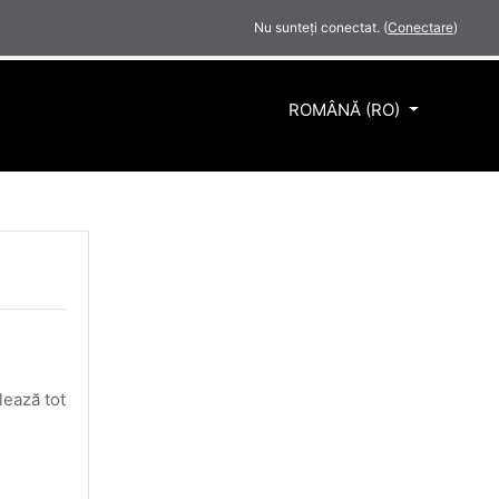
Nu sunteți conectat. (
Conectare
)
ROMÂNĂ ‎(RO)‎
lează tot