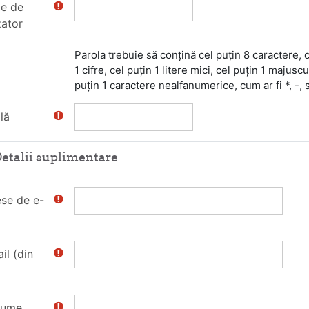
e de
zator
Parola trebuie să conţină cel puţin 8 caractere, c
1 cifre, cel puţin 1 litere mici, cel puţin 1 majuscu
puțin 1 caractere nealfanumerice, cum ar fi *, -, 
lă
etalii suplimentare
se de e-
il (din
nume