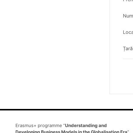
Num
Loca
Țară
Erasmus+ programme “
Understanding and
Developing Business Models in the Globalisation Era
”