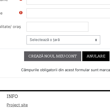
e
litate/ oraș
Câmpurile obligatorii din acest formular sunt marc
INFO
Project site