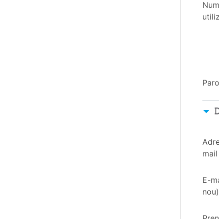
Num
utili
Paro
D
Adre
mail
E-ma
nou)
Pre