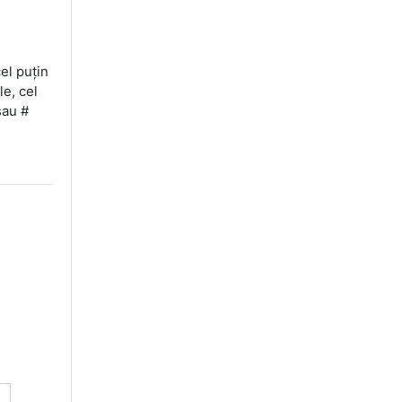
el puţin
le, cel
sau #